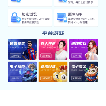
荣誉并渴望成功的字母哥而言，有着巨大的吸引力。
此外，热火队拥有一支充满潜力及实力均衡的阵容，
与之搭配可能让字母哥实现更大的个人价值。
其次，从战术适配来看，热火主教练埃里克·斯波尔斯
特拉善于利用球员特点设计战术，对于字母哥这种多
面手型前锋，可以通过不同战术体系充分发挥其优
势。如果他能够融入热火队，无疑将在进攻端创造更
多机会，同时提升自身的数据表现。
最后，从市场营销角度分析，迈阿密作为美国的一座
国际化大都市，其市场曝光率和商业价值远超许多城
市。考虑到职业生涯规划，选择加盟这样一个城市无
疑可以为字母哥带来更多商业机会与赞助合同，这也
是很多顶尖运动员所看重的一点。