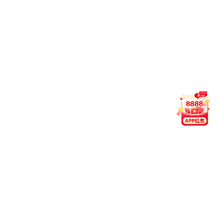
多个因素之上的综合考量。从个人发展需求，到团队
文化，再到管理层应对，以及整体转会市场走势，无
一不显示出当前NBA环境中的复杂性与多变性.
A对于篮球迷而言，这是一个值得关注的话题，因为
它不仅关乎某个明星球员未来走向，更关乎整个联盟
未来的发展方向。只有通过深入理解这些背后因素，
我们才能更好地欣赏体育竞技带来的魅力与激情。
上一篇：
科林斯表达对小卡受伤的关心称其…
下一篇：
巴萨计划与佩德罗谈判转会事宜预