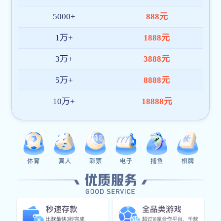
一步巩固了他在球队中的地位。
字母哥以其超强的身体素质和全能型打法，在联盟中
树立起了自己的品牌。他获得两次常规赛MVP，并多
次入选全明星阵容。这些成就使得他成为了市场上最
具吸引力的球员之一，因此他的动向始终牵动着各方
关注。
在这样的情况下，如果字母哥真的选择转会热火，即
便报价不高，也并非意外。对于雄鹿来说，如何处理
与这位顶级球员之间的关系，以及如何保持竞争力，
是一个复杂而重要的话题。
2、转会热火背后的原因
首先，从团队文化角度来看，迈阿密热火一直以来都
以严格训练和团队合作著称。这种氛围对于追求更高