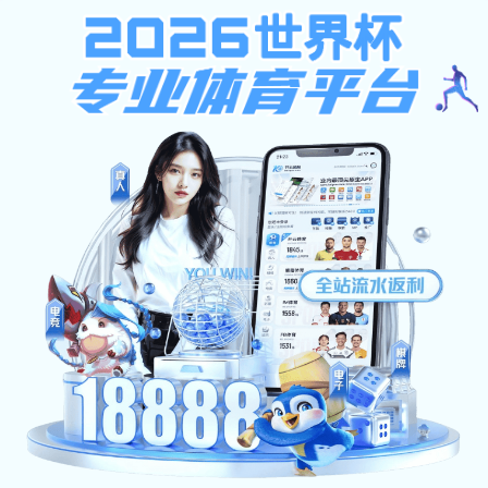
注册入口
必发登录v18.6.28
APP与网页
版入口｜畅享全球体育赛事与
数据服务
欢迎访问
必发登录v18.6.28
，提供全面覆盖足
球、篮球、电竞等项目的赛事资讯与数据内容，
支持
APP下载
与
网页使用
，每日同步更新千场
比赛，聚焦热门体育内容， 助您轻松获取赛事
动态，掌握比赛节奏。