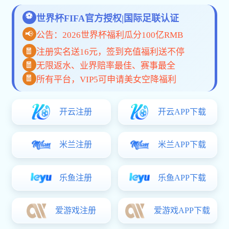
手机App
网页版
科林斯表达对小卡受伤的关心称其
为杰出领袖希望他早日康复
2026-06-09 18:28
53 次阅读
首页
/
体育热点
在最近的体育新闻中，科林斯对小卡受伤的关心引发