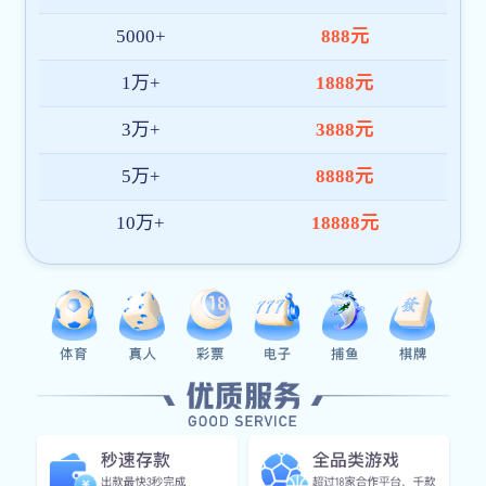
队核心，小卡在关键时刻总能提出解决方案，引导队
友克服困难，因此他的角色对于球队至关重要。
然而，正当大家期待他带领球队走向胜利的时候，小
卡却遭遇了伤病。这突如其来的打击让不少人感到震
惊，也使得球队面临严峻挑战。失去这样一位卓越领
袖，其他队员需要承担更多责任，而他们是否能够迅
速适应这一变化，将直接关系到接下来的比赛结果。
尽管如此，小卡所树立起来的领导形象并不会因为一
次受伤而淡化。他在平日里培养出来的人际关系以及
对团队文化的建设，将继续激励着那些仍然在场上的
队员们，让他们不忘初心，全力以赴地迎接每一场比
赛。
2、团队士气受到影响