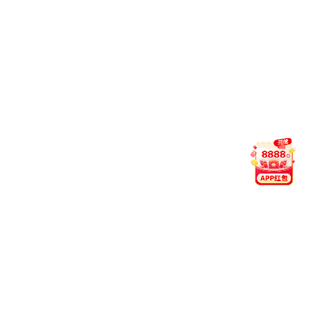
怀，同时也反映出团队内部深厚情谊及凝聚力的重要
性。在这种困境中，每一个人的支持都是不可或缺的
一部分，它将助推整个团队朝着更好的方向发展，使
得每一个成员都能在压力中找到成长契机。
希望随着时间推移，小卡能够早日康复，再次站上篮
球场，为热爱他的粉丝带来更多精彩瞬间。同时，全
体成员亦需汲取此次经验，以更加成熟、自信姿态迎
接未来挑战，共同书写新的传奇篇章！
上一篇：
拜仁慕尼黑增强对安德森的追逐力…
下一篇：