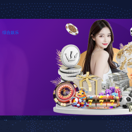
App下载
关于我们
体育热点
用户使用协议
“本平台”或“本服务”）之前，请您仔细阅读并充分理解本《用户使用
本平台，即视为您已阅读、理解并同意受本协议全部条款的约束。
合法、有效的信息，并保证资料的真实性和时效性。
户，不得冒用他人身份注册或使用账户。