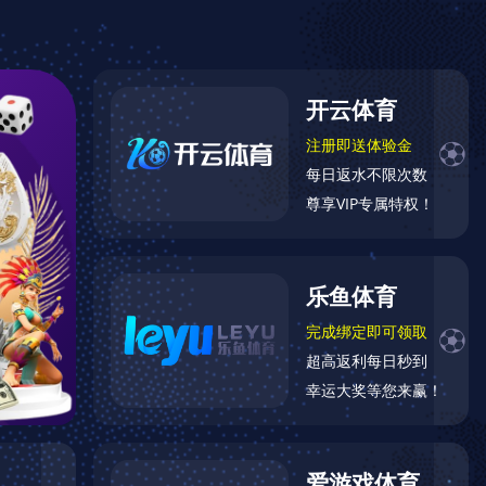
注册入口
协议》（以下简称“本协议”）。