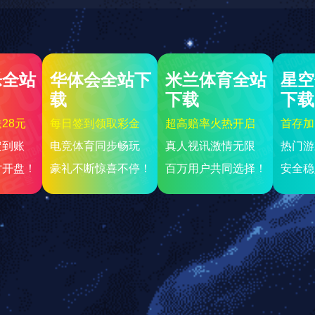
形式使用。
止或终止对用户的全部或部分服务，且无需提前通知：
规
风险
唯一官方网站平台运营策略的调整
参考之用，所有信息按“现状”提供。因使用服务导致的直接或间接损
的权利。修改内容将在平台公示并即时生效，用户继续使用服务即代