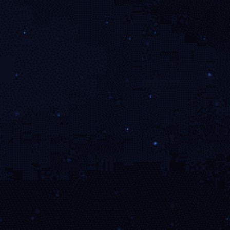
0.9%
推荐平台