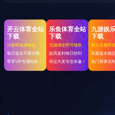
护。未经授权，用户不得以任何
六、服务中止与终止
在以下任一情况下，平台有权中
用户违反本协议内容或法律法
用户提供虚假信息或存在安全
基于bifa·必发88(中国)
七、免责声明
本平台所提供的数据及内容仅为
八、协议修改
本平台保留随时修改本协议条款
九、法律适用与争议解决