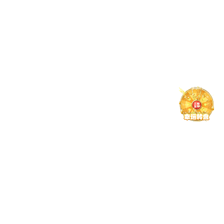
4、未来展望与挑战
尽管本赛季已经取得骄人的成绩，但对于约基奇来
说，真正的挑战才刚刚开始。在追求个人荣誉之外，
更大的目标是帮助球队赢得冠军，而这需要更加坚定
不移地努力与付出。只有通过持续提升自身能力，以
及与队友之间建立更默契的配合，他们才能实现最终
目标。
此外，在职业生涯长河中，每位超级巨星都会遭遇伤
病或状态波动等困难。因此，对于约基奇而言，要保
持目前这样的竞技状态并不容易。他必须学会如何管
理自己的身体，以便在漫长赛季中持续输出高水平表
现。
然而，从目前来看，凭借其强大的心理素质与技战术