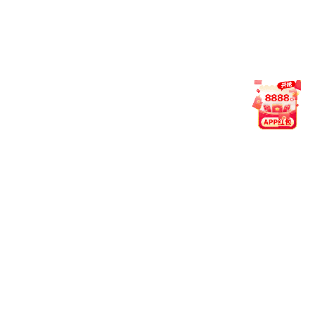
峰，实现他们心中的冠军梦想。而这份执着与拼搏，
将激励更多年轻运动员勇敢追逐自己的梦想，为篮球
事业贡献无限可能！
上一篇：
贝弗利谈登韦之争引发热议直言这…
下一篇：
东契奇带队豪取三连胜场均37分三
相关推荐文章