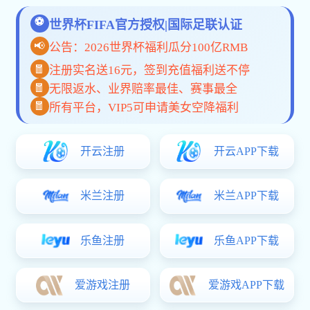
手机App
网页版
单场三十分二十篮板十助攻的奇迹
约基奇本赛季独领风骚三次完成这
一壮举
2026-06-05 16:10
55 次阅读
首页
/
体育热点