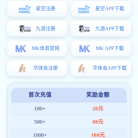
中投命中率排行榜引起了众多球迷的关注。本赛季，
八村塁以突出的表现位居榜首，领先于约基奇和SGA
等明星球员。本文将从四个方面详细分析本赛季中投
命中率排行榜的情况，包括八村塁的出色表现、约基
奇与SGA的追赶态势、中投在现代篮球中的重要性，
以及未来趋势展望。通过这些分析，我们可以更全面
地理解当前NBA联赛中的竞争格局以及中投技术的发
展动态。
1、八村塁的出色表现
八村塁本赛季展现出了极佳的中投能力，他不仅提高
了自己的投篮稳定性，还在比赛关键时刻屡屡为球队
贡献得分。他的技术多样性使得对手防不胜防，无论
是面对防守还是转身投篮，都能展现出令人惊叹的精