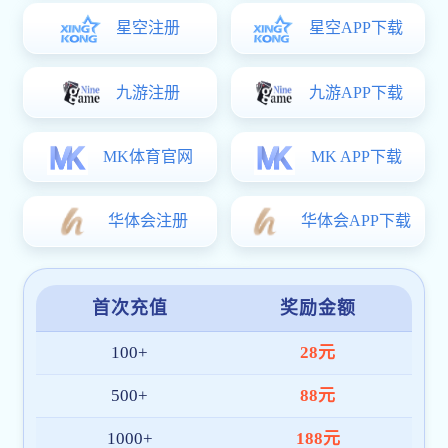
为英超豪门，面临着不断优化阵容的挑战。前曼联球
员费迪南德在近期的评论中建议俱乐部考虑引进年轻
有潜力的边锋斯密特，并提出可以使用一些边缘球员
作为交易筹码。这一建议不仅反映了费迪南德对球队
未来发展方向的思考，也为曼联提供了一个新的引援
思路。通过分析费迪南德的建议，我们将从引援必要
性、斯密特的个人能力、边缘球员的价值以及曼联整
体战略四个方面进行深入探讨，以期为了解这一话题
提供更全面的视角。
1、引援必要性分析
随着新赛季即将到来，曼联必须面对阵容深度不足的
问题。在比赛强度逐渐增加的情况下，球队需要更多
高水平球员来提升竞争力。尤其是在边锋位置上，当