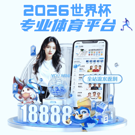
注册入口
必发登录v18.6.28
APP与网页
版入口｜畅享全球体育赛事与
数据服务
欢迎访问
必发登录v18.6.28
，提供全面覆盖足
球、篮球、电竞等项目的赛事资讯与数据内容，
支持
APP下载
与
网页使用
，每日同步更新千场
比赛，聚焦热门体育内容， 助您轻松获取赛事
动态，掌握比赛节奏。