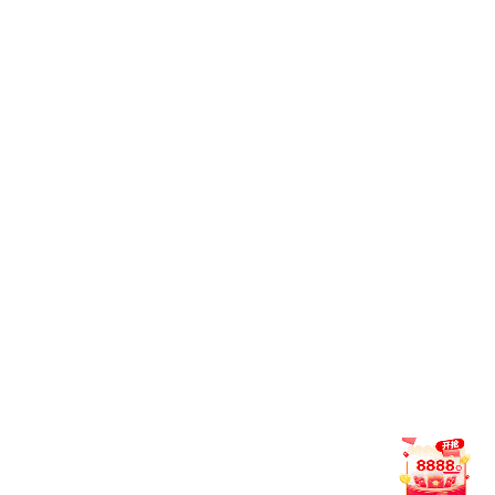
与此同时，在实施具体战略时，管理层应该考虑如何
平衡投入与产出之间关系，实现经济上的合理运作。
不论是在转会市场上的花费还是薪资结构调整，都需
要经过认真评估，以确保每项决策都有助于提高整体
竞争力，而非造成额外负担。只有这样才能让这支历
史悠久且富有传统魅力的球队继续走向辉煌之路。
总结：
综上所述，费迪南德关于“建议曼联引进斯密特并可用
边缘球员作为交易筹码”的观点，为我们深入理解当前
足球市场动态及其对俱乐部长期发展的影响提供了崭
新视角。从引援必要性，到具体目标，再到如何处理
现有资源，每个环节都关乎着俱乐部未来的发展方向
与成败机遇。